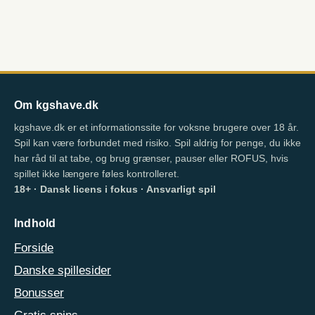
Om kgshave.dk
kgshave.dk er et informationssite for voksne brugere over 18 år.
Spil kan være forbundet med risiko. Spil aldrig for penge, du ikke
har råd til at tabe, og brug grænser, pauser eller ROFUS, hvis
spillet ikke længere føles kontrolleret.
18+ · Dansk licens i fokus · Ansvarligt spil
Indhold
Forside
Danske spillesider
Bonusser