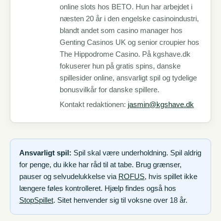
online slots hos BETO. Hun har arbejdet i
næsten 20 år i den engelske casinoindustri,
blandt andet som casino manager hos
Genting Casinos UK og senior croupier hos
The Hippodrome Casino. På kgshave.dk
fokuserer hun på gratis spins, danske
spillesider online, ansvarligt spil og tydelige
bonusvilkår for danske spillere.
Kontakt redaktionen:
jasmin@kgshave.dk
Ansvarligt spil:
Spil skal være underholdning. Spil aldrig
for penge, du ikke har råd til at tabe. Brug grænser,
pauser og selvudelukkelse via
ROFUS
, hvis spillet ikke
længere føles kontrolleret. Hjælp findes også hos
StopSpillet
. Sitet henvender sig til voksne over 18 år.