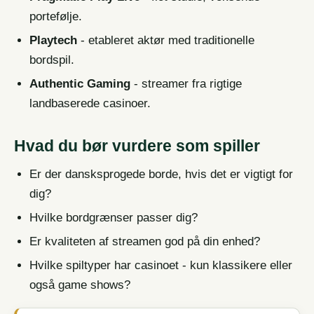
portefølje.
Playtech
- etableret aktør med traditionelle
bordspil.
Authentic Gaming
- streamer fra rigtige
landbaserede casinoer.
Hvad du bør vurdere som spiller
Er der dansksprogede borde, hvis det er vigtigt for
dig?
Hvilke bordgrænser passer dig?
Er kvaliteten af streamen god på din enhed?
Hvilke spiltyper har casinoet - kun klassikere eller
også game shows?