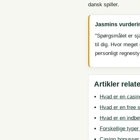
dansk spiller.
Jasmins vurderi
"Spørgsmålet er sj
til dig. Hvor meget 
personligt regnesty
Artikler relat
Hvad er en casi
Hvad er en free 
Hvad er en indbe
Forskellige type
Casino bonusser 