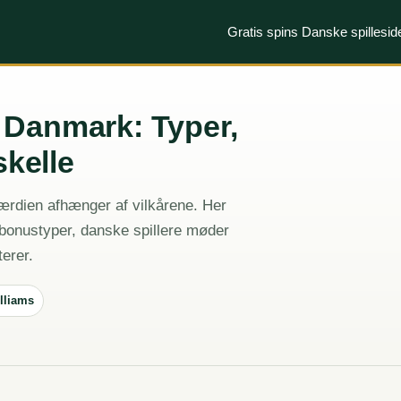
Gratis spins
Danske spillesid
 Danmark: Typer,
skelle
ærdien afhænger af vilkårene. Her
bonustyper, danske spillere møder
terer.
lliams