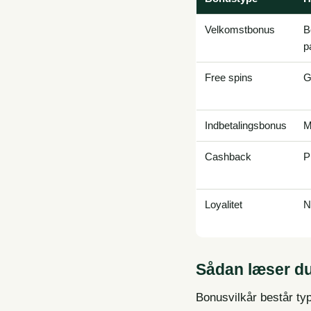
Velkomstbonus
B
p
Free spins
G
Indbetalingsbonus
M
Cashback
P
Loyalitet
N
Sådan læser du
Bonusvilkår består ty