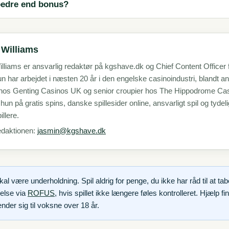
bedre end bonus?
 Williams
lliams er ansvarlig redaktør på kgshave.dk og Chief Content Officer f
 har arbejdet i næsten 20 år i den engelske casinoindustri, blandt 
os Genting Casinos UK og senior croupier hos The Hippodrome Ca
hun på gratis spins, danske spillesider online, ansvarligt spil og tydel
llere.
edaktionen:
jasmin@kgshave.dk
kal være underholdning. Spil aldrig for penge, du ikke har råd til at t
else via
ROFUS
, hvis spillet ikke længere føles kontrolleret. Hjælp 
ender sig til voksne over 18 år.