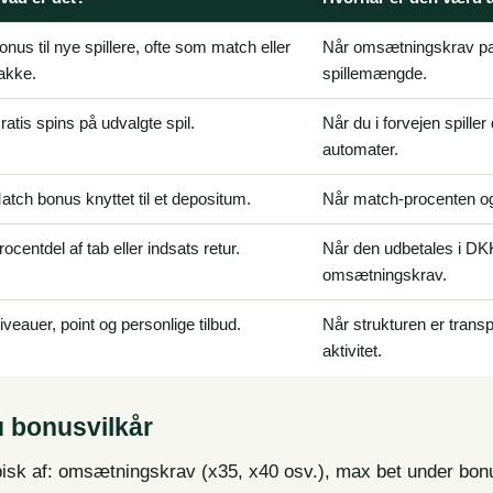
onus til nye spillere, ofte som match eller
Når omsætningskrav pas
akke.
spillemængde.
ratis spins på udvalgte spil.
Når du i forvejen spill
automater.
atch bonus knyttet til et depositum.
Når match-procenten og
rocentdel af tab eller indsats retur.
Når den udbetales i DK
omsætningskrav.
iveauer, point og personlige tilbud.
Når strukturen er transp
aktivitet.
 bonusvilkår
pisk af: omsætningskrav (x35, x40 osv.), max bet under bonu