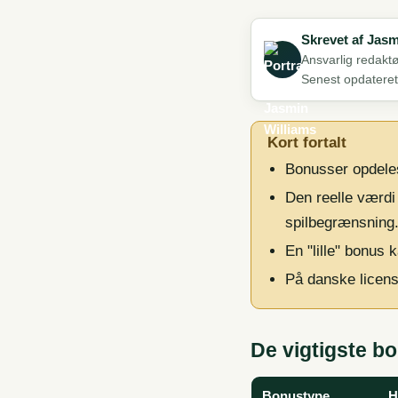
Skrevet af Jasm
Ansvarlig redaktø
Senest opdateret:
Kort fortalt
Bonusser opdeles
Den reelle værdi
spilbegrænsning
En "lille" bonus 
På danske license
De vigtigste b
Bonustype
H