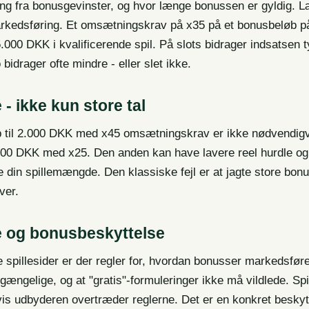
ing fra bonusgevinster, og hvor længe bonussen er gyldig.
arkedsføring. Et omsætningskrav på x35 på et bonusbeløb p
.000 DKK i kvalificerende spil. På slots bidrager indsatsen
 bidrager ofte mindre - eller slet ikke.
 - ikke kun store tal
 til 2.000 DKK med x45 omsætningskrav er ikke nødvendigv
500 DKK med x25. Den anden kan have lavere reel hurdle og 
e din spillemængde. Den klassiske fejl er at jagte store bon
ver.
e og bonusbeskyttelse
spillesider er der regler for, hvordan bonusser markedsføre
lgængelige, og at "gratis"-formuleringer ikke må vildlede. S
vis udbyderen overtræder reglerne. Det er en konkret beskyt