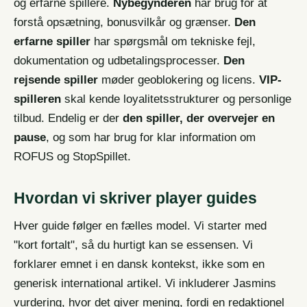
og erfarne spillere.
Nybegynderen
har brug for at
forstå opsætning, bonusvilkår og grænser.
Den
erfarne spiller
har spørgsmål om tekniske fejl,
dokumentation og udbetalingsprocesser.
Den
rejsende spiller
møder geoblokering og licens.
VIP-
spilleren
skal kende loyalitetsstrukturer og personlige
tilbud. Endelig er der
den spiller, der overvejer en
pause
, og som har brug for klar information om
ROFUS og StopSpillet.
Hvordan vi skriver player guides
Hver guide følger en fælles model. Vi starter med
"kort fortalt", så du hurtigt kan se essensen. Vi
forklarer emnet i en dansk kontekst, ikke som en
generisk international artikel. Vi inkluderer Jasmins
vurdering, hvor det giver mening, fordi en redaktionel