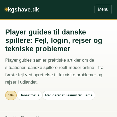
kgshave.dk
Menu
Player guides til danske
spillere: Fejl, login, rejser og
tekniske problemer
Player guides samler praktiske artikler om de
situationer, danske spillere reelt møder online - fra
første fejl ved oprettelse til tekniske problemer og
rejser i udlandet.
18+
Dansk fokus
Redigeret af Jasmin Williams