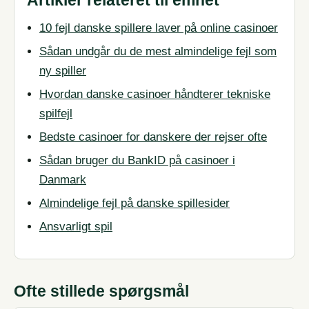
Artikler relateret til emnet
10 fejl danske spillere laver på online casinoer
Sådan undgår du de mest almindelige fejl som
ny spiller
Hvordan danske casinoer håndterer tekniske
spilfejl
Bedste casinoer for danskere der rejser ofte
Sådan bruger du BankID på casinoer i
Danmark
Almindelige fejl på danske spillesider
Ansvarligt spil
Ofte stillede spørgsmål