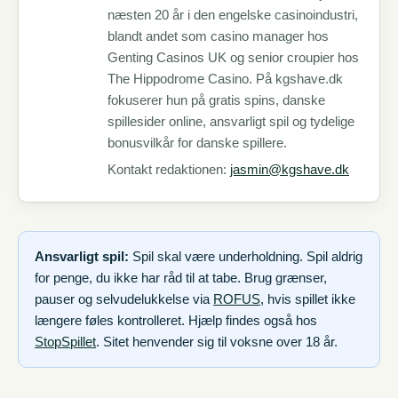
næsten 20 år i den engelske casinoindustri,
blandt andet som casino manager hos
Genting Casinos UK og senior croupier hos
The Hippodrome Casino. På kgshave.dk
fokuserer hun på gratis spins, danske
spillesider online, ansvarligt spil og tydelige
bonusvilkår for danske spillere.
Kontakt redaktionen:
jasmin@kgshave.dk
Ansvarligt spil:
Spil skal være underholdning. Spil aldrig
for penge, du ikke har råd til at tabe. Brug grænser,
pauser og selvudelukkelse via
ROFUS
, hvis spillet ikke
længere føles kontrolleret. Hjælp findes også hos
StopSpillet
. Sitet henvender sig til voksne over 18 år.