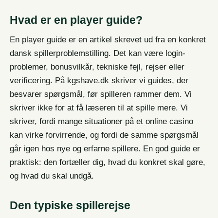
Hvad er en player guide?
En player guide er en artikel skrevet ud fra en konkret
dansk spillerproblemstilling. Det kan være login-
problemer, bonusvilkår, tekniske fejl, rejser eller
verificering. På kgshave.dk skriver vi guides, der
besvarer spørgsmål, før spilleren rammer dem. Vi
skriver ikke for at få læseren til at spille mere. Vi
skriver, fordi mange situationer på et online casino
kan virke forvirrende, og fordi de samme spørgsmål
går igen hos nye og erfarne spillere. En god guide er
praktisk: den fortæller dig, hvad du konkret skal gøre,
og hvad du skal undgå.
Den typiske spillerejse