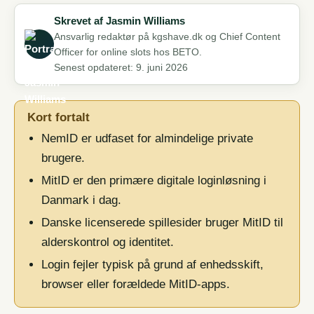
Skrevet af Jasmin Williams
Ansvarlig redaktør på kgshave.dk og Chief Content
Officer for online slots hos BETO.
Senest opdateret: 9. juni 2026
Kort fortalt
NemID er udfaset for almindelige private
brugere.
MitID er den primære digitale loginløsning i
Danmark i dag.
Danske licenserede spillesider bruger MitID til
alderskontrol og identitet.
Login fejler typisk på grund af enhedsskift,
browser eller forældede MitID-apps.