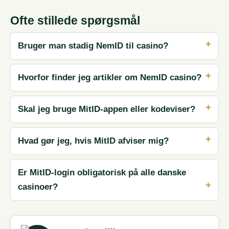
Ofte stillede spørgsmål
Bruger man stadig NemID til casino?
Hvorfor finder jeg artikler om NemID casino?
Skal jeg bruge MitID-appen eller kodeviser?
Hvad gør jeg, hvis MitID afviser mig?
Er MitID-login obligatorisk på alle danske
casinoer?